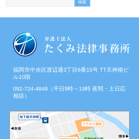
福岡市中央区渡辺通3丁目6番15号 TT天神南ビ
ル10階
092-724-4848（平日9時～19時 夜間・土日応
相談）