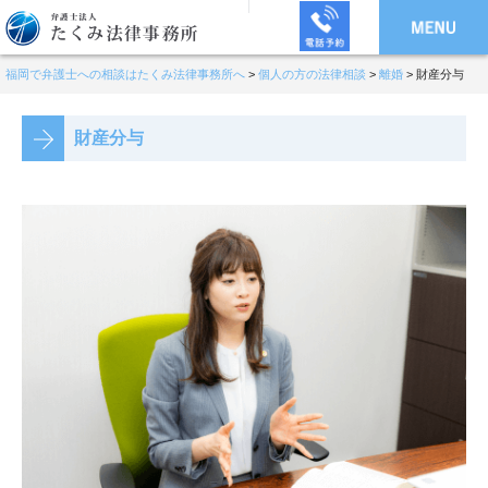
福岡で弁護士への相談はたくみ法律事務所へ
>
個人の方の法律相談
>
離婚
>
財産分与
財産分与