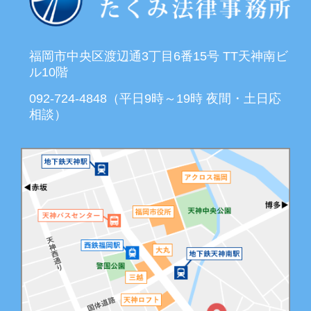
福岡市中央区渡辺通3丁目6番15号 TT天神南ビ
ル10階
092-724-4848（平日9時～19時 夜間・土日応
相談）