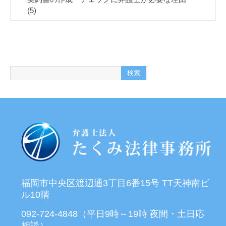
(5)
福岡市中央区渡辺通3丁目6番15号 TT天神南ビ
ル10階
092-724-4848（平日9時～19時 夜間・土日応
相談）