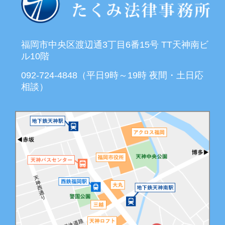
福岡市中央区渡辺通3丁目6番15号 TT天神南ビ
ル10階
092-724-4848（平日9時～19時 夜間・土日応
相談）