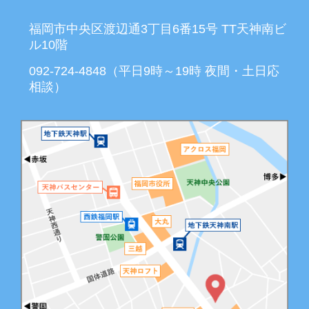
福岡市中央区渡辺通3丁目6番15号 TT天神南ビ
ル10階
092-724-4848（平日9時～19時 夜間・土日応
相談）