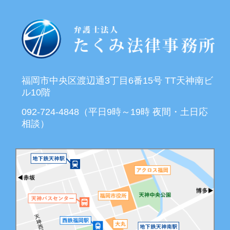
福岡市中央区渡辺通3丁目6番15号 TT天神南ビ
ル10階
092-724-4848（平日9時～19時 夜間・土日応
相談）