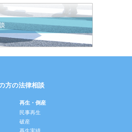
の方の法律相談
再生・倒産
民事再生
破産
再生実績