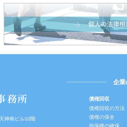
企業
債権回収
債権回収の方法
債権の保全
T天神南ビル10階
担保権の確保