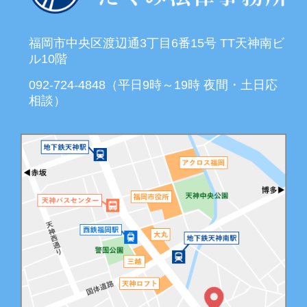
福岡市中央区渡辺通3丁目6番15号 TT天神南ビ
ル10階
092-724-4848（平日9時～19時 夜間・土日応
相談）