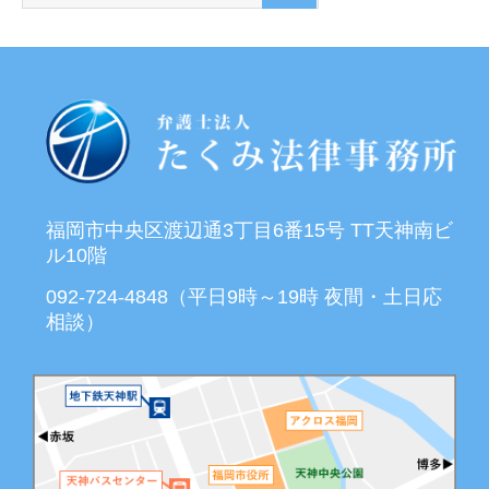
福岡市中央区渡辺通3丁目6番15号 TT天神南ビ
ル10階
092-724-4848（平日9時～19時 夜間・土日応
相談）